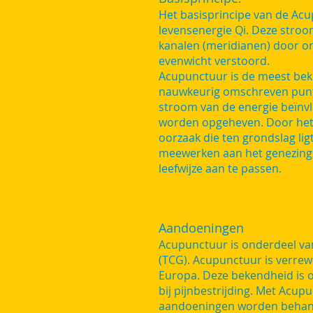
Het basisprincipe van de Acup
levensenergie Qi. Deze stroom
kanalen (meridianen) door ons 
evenwicht verstoord.
Acupunctuur is de meest bek
nauwkeurig omschreven punt
stroom van de energie beïn
worden opgeheven. Door het 
oorzaak die ten grondslag lig
meewerken aan het genezings
leefwijze aan te passen.
Aandoeningen
Acupunctuur is onderdeel va
(TCG). Acupunctuur is verrew
Europa. Deze bekendheid is o
bij pijnbestrijding. Met Acu
aandoeningen worden behand