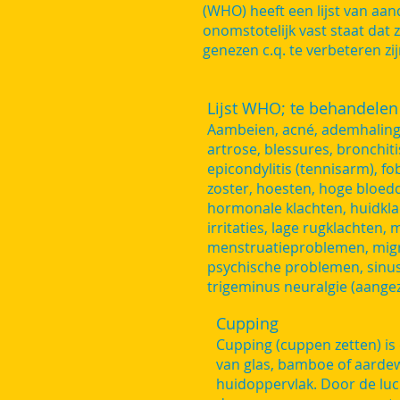
(WHO) heeft een lijst van aa
onomstotelijk vast staat dat 
genezen c.q. te verbeteren zij
Lijst WHO; te behandelen
Aambeien, acné, ademhalingsk
artrose, blessures, bronchitis
epicondylitis (tennisarm), fo
zoster, hoesten, hoge bloed
hormonale klachten, huidklac
irritaties, lage rugklachten
menstruatieproblemen, migra
psychische problemen, sinusit
trigeminus neuralgie (aangez
Cupping
Cupping (cuppen zetten) i
van glas, bamboe of aarde
huidoppervlak. Door de luc