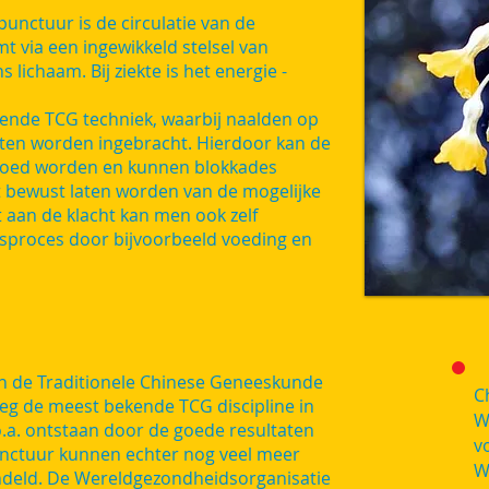
unctuur is de circulatie van de
t via een ingewikkeld stelsel van
lichaam. Bij ziekte is het energie -
ende TCG techniek, waarbij naalden op
en worden ingebracht. Hierdoor kan de
vloed worden en kunnen blokkades
bewust laten worden van de mogelijke
t aan de klacht kan men ook zelf
proces door bijvoorbeeld voeding en
n de Traditionele Chinese Geneeskunde
C
eg de meest bekende TCG discipline in
W
.a. ontstaan door de goede resultaten
v
punctuur kunnen echter nog veel meer
W
eld. De Wereldgezondheidsorganisatie