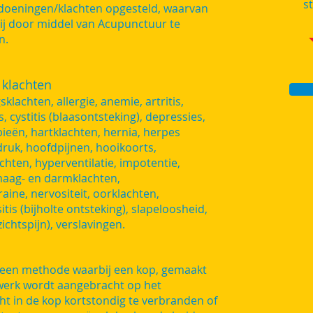
s
ndoeningen/klachten opgesteld, waarvan
zij door middel van Acupunctuur te
n.
 klachten
lachten, allergie, anemie, artritis,
, cystitis (blaasontsteking), depressies,
bieën, hartklachten, hernia, herpes
druk, hoofdpijnen, hooikoorts,
hten, hyperventilatie, impotentie,
, maag- en darmklachten,
ine, nervositeit, oorklachten,
is (bijholte ontsteking), slapeloosheid,
ichtspijn), verslavingen.
s een methode waarbij een kop, gemaakt
werk wordt aangebracht op het
ht in de kop kortstondig te verbranden of