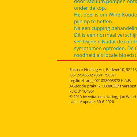
door vacuum pompen ontsta
onder de kop.
Het doel is om Wind-Koude 
pijn op te heffen.
Na een cupping behandeling 
Dit is een normaal verschij
verdwijnen. Nadat de roodh
symptomen optreden. De 
roodheid als locale bloedst
Eastern Healing Art; Bildwei 10,
9221S
0512-546602 /0641758371
reg.lid zhong ;021058003378 K.A.B.
AGBcode praktijk; 9008633/ therapist
kvk; 01164961
,
© 2013 by Avital den Haring
Jan Wouds
Laatste update: 30-6-2020