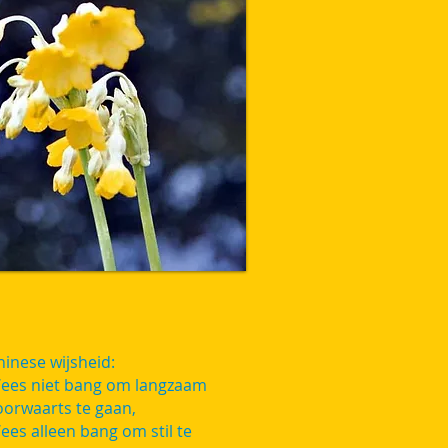
hinese wijsheid:
ees niet bang om langzaam
oorwaarts te gaan,
ees alleen bang om stil te